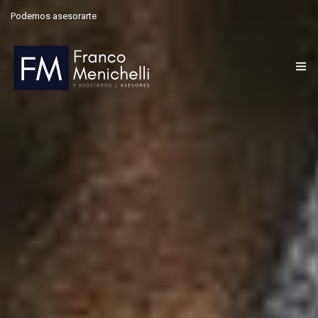
Podemos asesorarte
Contactanos: 291 4073406 | Zapiola 13, Bahía Blanca
Inicio
Nosotros
Financiamiento
Blog
Proyectos
Asistencia Técnica
Contacto