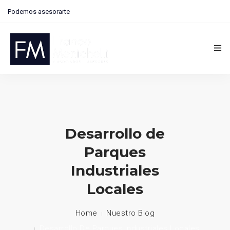
Podemos asesorarte
Contactanos: 291 4073406 | Zapiola 13, Bahía Blanca
Inicio
Nosotros
Desarrollo de
Financiamiento
Parques
Blog
Industriales
Proyectos
Locales
Asistencia Técnica
Home
Nuestro Blog
Contacto
Desarrollo De Parques Industriales Locales