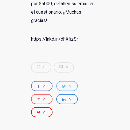
por $5000, detallen su email en
el cuestionario. ¡¡Muchas
gracias!!
https://lnkd.in/dhXfizSr
0
0
0
0
0
0
0