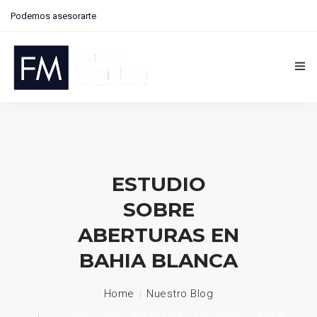
Podemos asesorarte
Contactanos: 291 4073406 | Zapiola 13, Bahía Blanca
Inicio
Nosotros
ESTUDIO
Financiamiento
SOBRE
Blog
ABERTURAS EN
Proyectos
BAHIA BLANCA
Asistencia Técnica
Home
Nuestro Blog
Contacto
ESTUDIO SOBRE ABERTURAS EN BAHIA BLANCA