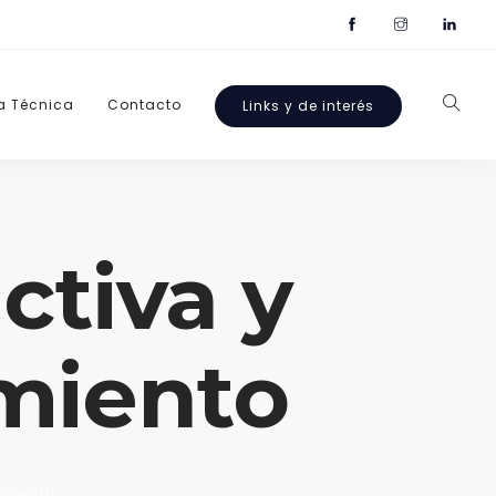
a Técnica
Contacto
Links y de interés
ctiva y
miento
imiento