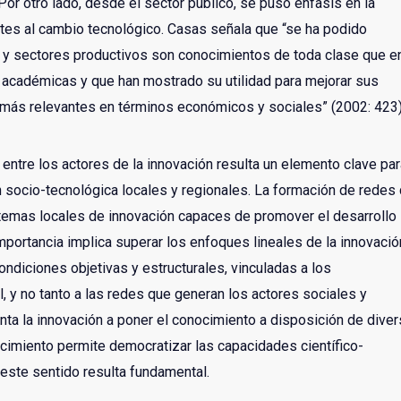
or otro lado, desde el sector público, se puso énfasis en la
ortes al cambio tecnológico. Casas señala que “se ha podido
 y sectores productivos son conocimientos de toda clase que e
 académicas y que han mostrado su utilidad para mejorar sus
 más relevantes en términos económicos y sociales” (2002: 423)
o entre los actores de la innovación resulta un elemento clave pa
 socio-tecnológica locales y regionales. La formación de redes
temas locales de innovación capaces de promover el desarrollo
importancia implica superar los enfoques lineales de la innovació
ndiciones objetivas y estructurales, vinculadas a los
, y no tanto a las redes que generan los actores sociales y
nta la innovación a poner el conocimiento a disposición de dive
ocimiento permite democratizar las capacidades científico-
 este sentido resulta fundamental.