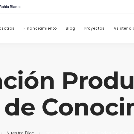
 Bahía Blanca
osotros
Financiamiento
Blog
Proyectos
Asistenci
ción Produ
 de Conoci
Nuestro Blog
Innovación Productiva Y Redes De Conoc