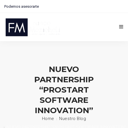
Podemos asesorarte
Contactanos: 291 4073406 | Zapiola 13, Bahía Blanca
Inicio
Nosotros
NUEVO
Financiamiento
PARTNERSHIP
Blog
“PROSTART
SOFTWARE
Proyectos
INNOVATION”
Asistencia Técnica
Home
Nuestro Blog
Contacto
NUEVO PARTNERSHIP “PROSTART SOFTWARE INNOVATION”